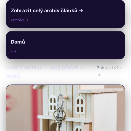
Zobrazit celý archiv článků →
/archiv/ →
Domů
/ →
Další z archivu – Typy půjček a
Zobrazit vše
→
úvěrů