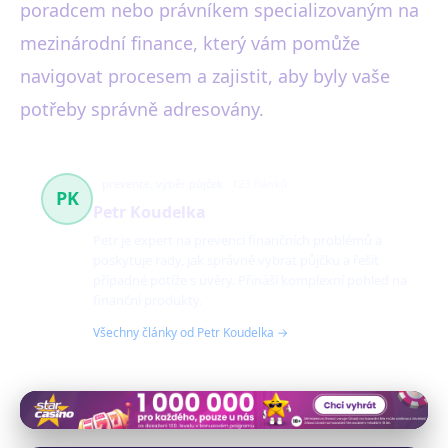
poradcem nebo právníkem specializovaným na
mezinárodní finance, který vám pomůže
navigovat procesem a zajistit, aby byly vaše
potřeby správně adresovány.
prevence, výběr půjček
123 článků
PK
Petr Koudelka
Petr je expert na prevenci finančních problémů a
poskytuje rady, jak správně vybrat půjčku a řešit
případné potíže s úvěry. Přináší komplexní pohled na
finanční produkty.
Všechny články od Petr Koudelka →