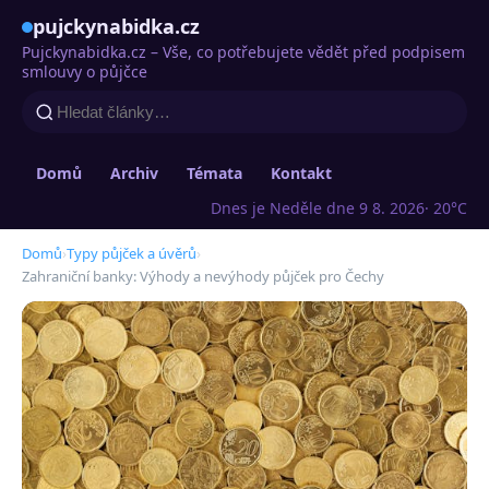
pujckynabidka.cz
Pujckynabidka.cz – Vše, co potřebujete vědět před podpisem
smlouvy o půjčce
Domů
Archiv
Témata
Kontakt
Dnes je Neděle dne 9 8. 2026
· 20°C
Domů
›
Typy půjček a úvěrů
›
Zahraniční banky: Výhody a nevýhody půjček pro Čechy