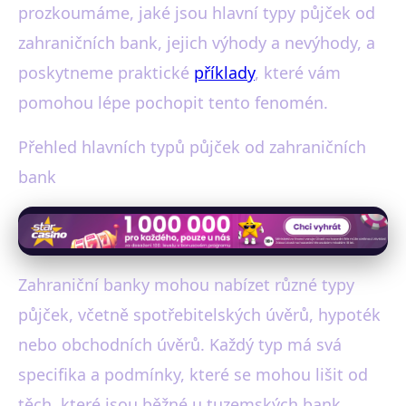
prozkoumáme, jaké jsou hlavní typy půjček od
zahraničních bank, jejich výhody a nevýhody, a
poskytneme praktické
příklady
, které vám
pomohou lépe pochopit tento fenomén.
Přehled hlavních typů půjček od zahraničních
bank
Zahraniční banky mohou nabízet různé typy
půjček, včetně spotřebitelských úvěrů, hypoték
nebo obchodních úvěrů. Každý typ má svá
specifika a podmínky, které se mohou lišit od
těch, které jsou běžné u tuzemských bank.