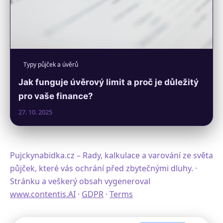
Typy půjček a úvěrů
Jak funguje úvěrový limit a proč je důležitý
pro vaše finance?
27. 10. 2025
Pujckynabidka.cz – Rady, kalkulace a varování ze světa
půjček, které vás ochrání před zbytečnými dluhy. ·
Stránku a veškerý obsah vygeneroval
www.contentis.AI
·
GDPR
·
Terms