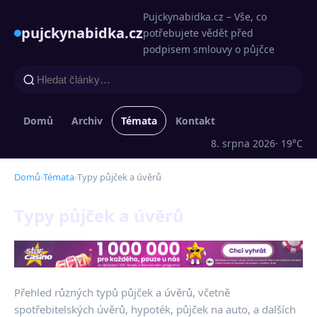
Pujckynabidka.cz – Vše, co
pujckynabidka.cz
potřebujete vědět před
podpisem smlouvy o půjčce
Domů
Archiv
Témata
Kontakt
8. srpna 2026
· 19°C
Domů
›
Témata
›
Typy půjček a úvěrů
Typy půjček a úvěrů
Přehled různých typů půjček a úvěrů, včetně
spotřebitelských úvěrů, hypoték, půjček na auto, a dalších