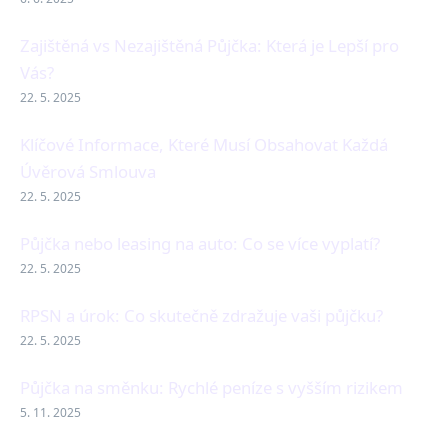
Zajištěná vs Nezajištěná Půjčka: Která je Lepší pro
Vás?
22. 5. 2025
Klíčové Informace, Které Musí Obsahovat Každá
Úvěrová Smlouva
22. 5. 2025
Půjčka nebo leasing na auto: Co se více vyplatí?
22. 5. 2025
RPSN a úrok: Co skutečně zdražuje vaši půjčku?
22. 5. 2025
Půjčka na směnku: Rychlé peníze s vyšším rizikem
5. 11. 2025