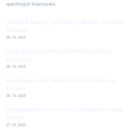
specifických financování.
Jak Vybrat Správný Typ Půjčky na Bydlení: Kompletní
Průvodce
30. 10. 2025
Jak se vyvíjejí podmínky půjček? Od historie po
současnost
29. 10. 2025
Revolvingový úvěr: Flexibilní Finanční Řešení pro
Každého
28. 10. 2025
Jak funguje úvěrový limit a proč je důležitý pro vaše
finance?
27. 10. 2025