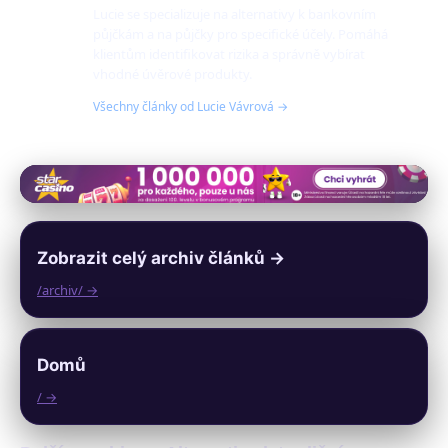
Lucie se specializuje na alternativy k bankovním
půjčkám a na půjčky pro specifické účely. Pomáhá
klientům identifikovat rizika a správně vybírat
vhodné úvěrové produkty.
Všechny články od Lucie Vávrová →
Zobrazit celý archiv článků →
/archiv/ →
Domů
/ →