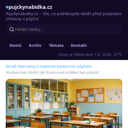
pujckynabidka.cz
Pujckynabidka.cz – Vše, co potřebujete vědět před podpisem
smlouvy o půjčce
Domů
Archiv
Témata
Kontakt
Dnes je Pátek dne 7 8. 2026
· 27°C
Domů
›
Alternativy k tradičním bankovním půjčkám
›
Studium bez dluhů: Jak financovat vzdělání bez půjček?