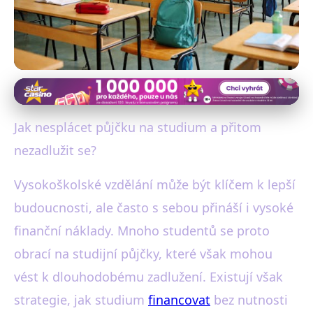
Alternativy k tradičním bankovním půjčkám
Studium bez dluhů: Jak
Jak nesplácet půjčku na studium a přitom
financovat vzdělání bez
nezadlužit se?
půjček?
Vysokoškolské vzdělání může být klíčem k lepší
budoucnosti, ale často s sebou přináší i vysoké
24. 12. 2025
· 4 min čtení · Autor: Lucie Vávrová
finanční náklady. Mnoho studentů se proto
obrací na studijní půjčky, které však mohou
vést k dlouhodobému zadlužení. Existují však
strategie, jak studium
financovat
bez nutnosti