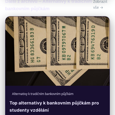
Další z archivu – Alternativy k tradičním
Zobrazit
vše →
bankovním půjčkám
Alternativy k tradičním bankovním půjčkám
Top alternativy k bankovním půjčkám pro
studenty vzdělání