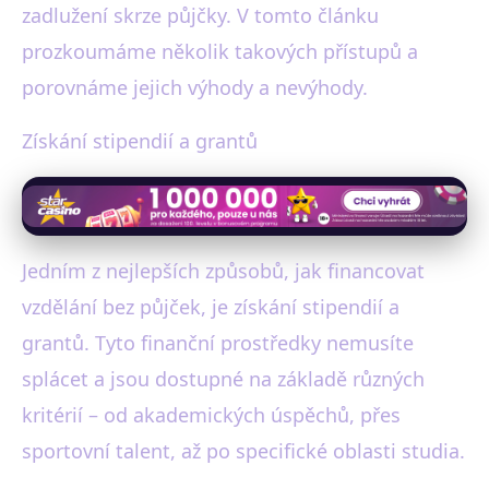
zadlužení skrze půjčky. V tomto článku
prozkoumáme několik takových přístupů a
porovnáme jejich výhody a nevýhody.
Získání stipendií a grantů
Jedním z nejlepších způsobů, jak financovat
vzdělání bez půjček, je získání stipendií a
grantů. Tyto finanční prostředky nemusíte
splácet a jsou dostupné na základě různých
kritérií – od akademických úspěchů, přes
sportovní talent, až po specifické oblasti studia.