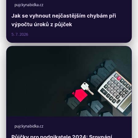
pujckynabidka.cz
Jak se vyhnout nejčastějším chybám při
výpočtu úroků z půjček
5. 7. 2026
pujckynabidka.cz
Půjčky pro podnikatele 2024: Srovnání