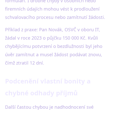
formuláři. I drobné chyby v osobních nebo
firemních údajích mohou vést k prodloužení
schvalovacího procesu nebo zamítnutí žádosti.
Příklad z praxe: Pan Novák, OSVČ v oboru IT,
žádal v roce 2023 o půjčku 150 000 Kč. Kvůli
chybějícímu potvrzení o bezdlužnosti byl jeho
úvěr zamítnut a musel žádost podávat znovu,
čímž ztratil 12 dní.
Podcenění vlastní bonity a
chybné odhady příjmů
Další častou chybou je nadhodnocení své