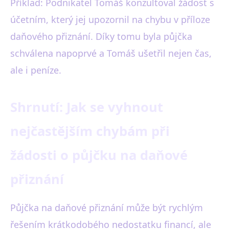
Příklad: Podnikatel Tomáš konzultoval žádost s
účetním, který jej upozornil na chybu v příloze
daňového přiznání. Díky tomu byla půjčka
schválena napoprvé a Tomáš ušetřil nejen čas,
ale i peníze.
Shrnutí: Jak se vyhnout
nejčastějším chybám při
žádosti o půjčku na daňové
přiznání
Půjčka na daňové přiznání může být rychlým
řešením krátkodobého nedostatku financí, ale