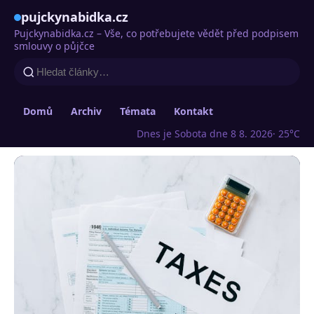
pujckynabidka.cz
Pujckynabidka.cz – Vše, co potřebujete vědět před podpisem
smlouvy o půjčce
Domů
Archiv
Témata
Kontakt
Dnes je Sobota dne 8 8. 2026
· 25°C