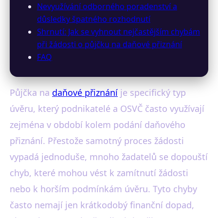
Nevyužívání odborného poradenství a
důsledky špatného rozhodnutí
Shrnutí: Jak se vyhnout nejčastějším chybám
při žádosti o půjčku na daňové přiznání
FAQ
Půjčka na
daňové přiznání
je specifický typ
úvěru, který podnikatelé a OSVČ často využívají
zejména v období kolem podání daňového
přiznání. Přestože samotný proces žádosti
vypadá jednoduše, mnoho žadatelů se dopouští
chyb, které mohou vést k zamítnutí žádosti
nebo k horším podmínkám úvěru. Tyto chyby
často nemají jen krátkodobý finanční dopad,