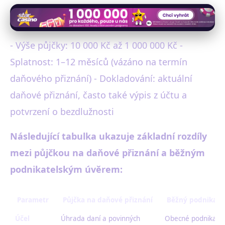
- Výše půjčky: 10 000 Kč až 1 000 000 Kč -
Splatnost: 1–12 měsíců (vázáno na termín
daňového přiznání) - Dokladování: aktuální
daňové přiznání, často také výpis z účtu a
potvrzení o bezdlužnosti
Následující tabulka ukazuje základní rozdíly
mezi půjčkou na daňové přiznání a běžným
podnikatelským úvěrem:
Parametr
Půjčka na daňové přiznání
Běžný podnikate
Účel
Úhrada daní a povinných
Obecné podnikatel