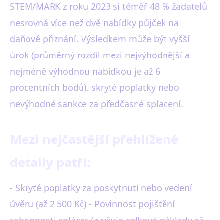
STEM/MARK z roku 2023 si téměř 48 % žadatelů
nesrovná více než dvě nabídky půjček na
daňové přiznání. Výsledkem může být vyšší
úrok (průměrný rozdíl mezi nejvýhodnější a
nejméně výhodnou nabídkou je až 6
procentních bodů), skryté poplatky nebo
nevýhodné sankce za předčasné splacení.
Mezi nejčastější přehlížené
detaily patří:
- Skryté poplatky za poskytnutí nebo vedení
úvěru (až 2 500 Kč) - Povinnost pojištění
schopnosti splácet (zvyšuje celkové náklady až