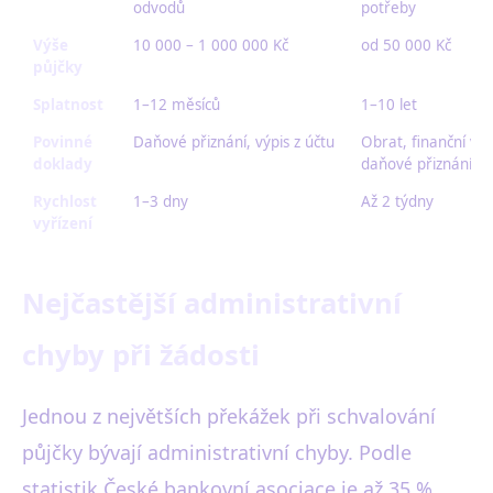
odvodů
potřeby
Výše
10 000 – 1 000 000 Kč
od 50 000 Kč
půjčky
Splatnost
1–12 měsíců
1–10 let
Povinné
Daňové přiznání, výpis z účtu
Obrat, finanční výk
doklady
daňové přiznání
Rychlost
1–3 dny
Až 2 týdny
vyřízení
Nejčastější administrativní
chyby při žádosti
Jednou z největších překážek při schvalování
půjčky bývají administrativní chyby. Podle
statistik České bankovní asociace je až 35 %