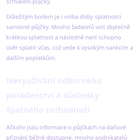
schválení půjčky.
Důležitým bodem je i volba doby splatnosti
samotné půjčky. Mnoho žadatelů volí zbytečně
krátkou splatnost a následně není schopno
úvěr splatit včas, což vede k vysokým sankcím a
dalším poplatkům.
Nevyužívání odborného
poradenství a důsledky
špatného rozhodnutí
Ačkoliv jsou informace o půjčkách na daňové
přiznání běžně dostupné, mnoho podnikatelů