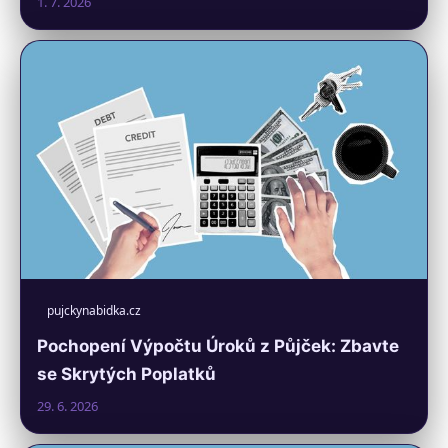
1. 7. 2026
pujckynabidka.cz
Pochopení Výpočtu Úroků z Půjček: Zbavte
se Skrytých Poplatků
29. 6. 2026