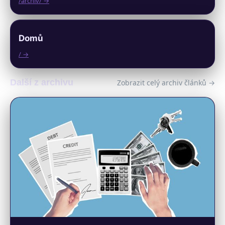
/archiv/ →
Domů
/ →
Další z archivu
Zobrazit celý archiv článků →