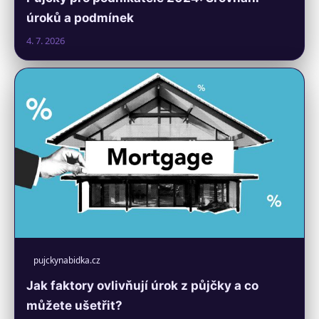
úroků a podmínek
4. 7. 2026
pujckynabidka.cz
Jak faktory ovlivňují úrok z půjčky a co
můžete ušetřit?