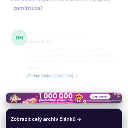
zamítnuta?
správa půjček, refinancování
64 článků
DH
David Holý
David se věnuje problematice správy osobních
financí se zaměřením na správu a splácení půjček a
refinancování úvěrů. Pomáhá klientům vyhnout se
dluhovým pastem.
Všechny články od David Holý →
Zobrazit celý archiv článků →