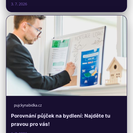
3. 7. 2026
pujckynabidka.cz
Porovnání půjček na bydlení: Najděte tu
pravou pro vás!