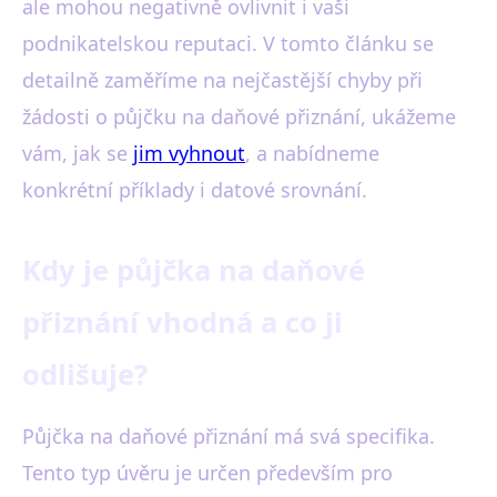
ale mohou negativně ovlivnit i vaši
podnikatelskou reputaci. V tomto článku se
detailně zaměříme na nejčastější chyby při
žádosti o půjčku na daňové přiznání, ukážeme
vám, jak se
jim vyhnout
, a nabídneme
konkrétní příklady i datové srovnání.
Kdy je půjčka na daňové
přiznání vhodná a co ji
odlišuje?
Půjčka na daňové přiznání má svá specifika.
Tento typ úvěru je určen především pro