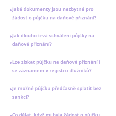
Jaké dokumenty jsou nezbytné pro
▸
žádost o půjčku na daňové přiznání?
Jak dlouho trvá schválení půjčky na
▸
daňové přiznání?
Lze získat půjčku na daňové přiznání i
▸
se záznamem v registru dlužníků?
Je možné půjčku předčasně splatit bez
▸
sankcí?
Co dělat, když mi byla žádost o půjčku
▸