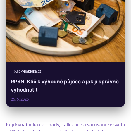
pujckynabidka.cz
RPSN: Klíč k výhodné půjčce a jak ji správně
vyhodnotit
26. 6. 2026
Pujckynabidka.cz – Rady, kalkulace a varování ze světa