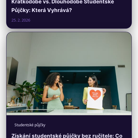
Krátkodobé vs. Dlouhodobé Studentské
Půjčky: Která Vyhrává?
25. 2. 2026
Studentské půjčky
Získání studentské půjčky bez ručitele: Co