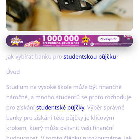
Studentské půjčky
Jak Vybrat Banku pro
Jak vybírat banku pro
studentskou půjčku
?
Studentskou Půjčku: Klíčové
Úvod
Rady
Studium na vysoké škole může být finančně
12. 12. 2025
· 4 min čtení · Autor: Michaela Novotná
náročné, a mnoho studentů se proto rozhoduje
pro získání
studentské půjčky
. Výběr správné
banky pro získání této půjčky je klíčovým
krokem, který může ovlivnit vaši finanční
budoucnost. V tomto článku prozkoumáme, jak