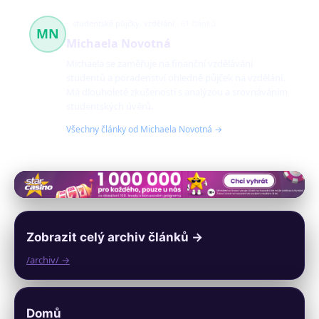
studentské půjčky, vzdělání
61 článků
MN
Michaela Novotná
Michaela se zaměřuje na finanční vzdělávání
studentů a poradenství ohledně půjček na vzdělání.
Má dlouholeté zkušenosti s analýzou a srovnáváním
studentských úvěrů.
Všechny články od Michaela Novotná →
Zobrazit celý archiv článků →
/archiv/ →
Domů