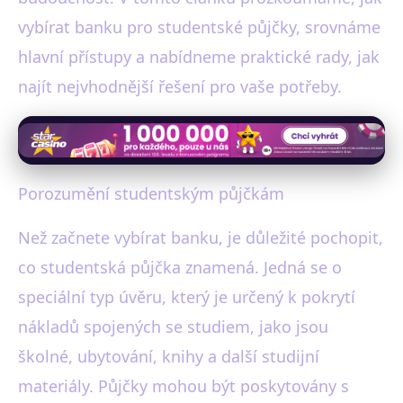
vybírat banku pro studentské půjčky, srovnáme
hlavní přístupy a nabídneme praktické rady, jak
najít nejvhodnější řešení pro vaše potřeby.
Porozumění studentským půjčkám
Než začnete vybírat banku, je důležité pochopit,
co studentská půjčka znamená. Jedná se o
speciální typ úvěru, který je určený k pokrytí
nákladů spojených se studiem, jako jsou
školné, ubytování, knihy a další studijní
materiály. Půjčky mohou být poskytovány s