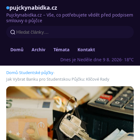
pujckynabidka.cz
Pujckynabidka.cz – Vše, co potřebujete vědět před podpisem
smlouvy o půjčce
Domů
Archiv
Témata
Kontakt
Dnes je Neděle dne 9 8. 2026
· 18°C
Domů
›
Studentské půjčky
›
Jak Vybrat Banku pro Studentskou Půjčku: Klíčové Rady