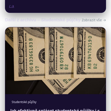
/ →
Další z archivu – Studentské půjčky
Zobrazit vše →
Studentské půjčky
Jak efektivně splácet studentské půjčky i s