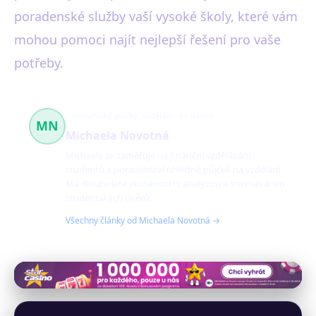
poradenské služby vaší vysoké školy, které vám
mohou pomoci najít nejlepší řešení pro vaše
potřeby.
studentské půjčky, vzdělání
61 článků
MN
Michaela Novotná
Michaela se zaměřuje na finanční vzdělávání
studentů a poradenství ohledně půjček na vzdělání.
Má dlouholeté zkušenosti s analýzou a srovnáváním
studentských úvěrů.
Všechny články od Michaela Novotná →