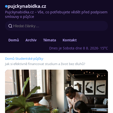
pujckynabidka.cz
Pujckynabidka.cz – Vše, co potřebujete vědět před podpisem
smlouvy o půjčce
Domů
Archiv
Témata
Kontakt
Dnes je Sobota dne 8 8. 2026
· 15°C
Domů
›
Studentské půjčky
›
Jak si efektivně financovat studium a život bez dluhů?