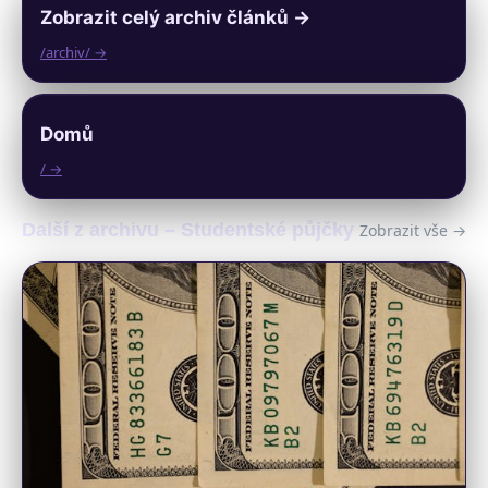
Zobrazit celý archiv článků →
/archiv/ →
Domů
/ →
Další z archivu – Studentské půjčky
Zobrazit vše →