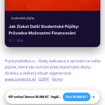
Studentské půjčky
Jak Získat Další Studentské Půjčky:
Průvodce Možnostmi Financování
27. 1. 2026
Pujckynabidka.cz – Rady, kalkulace a varování ze světa
půjček, které vás ochrání před zbytečnými dluhy. ·
Stránku a veškerý obsah vygeneroval
www.contentis.AI
·
GDPR
·
Terms
×
VIP uvítací bonus 50.000 Kč - legální české kasíno
Chci 50.000 Kč !