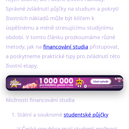
Správné zvládnutí půjčky na studium a pokrytí
životních nákladů může být klíčem k
úspěšnému a méně stresujícímu studijnímu
období. V tomto článku prozkoumáme různé
metody, jak na
financování studia
přistupovat,
a poskytneme praktické tipy pro zvládnutí této
životní etapy.
Možnosti financování studia
Státní a soukromé
studentské půjčky
V České republice mají studenti možnost