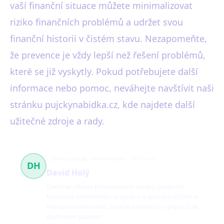
vaší finanční situace můžete minimalizovat
riziko finančních problémů a udržet svou
finanční historii v čistém stavu. Nezapomeňte,
že prevence je vždy lepší než řešení problémů,
které se již vyskytly. Pokud potřebujete další
informace nebo pomoc, neváhejte navštívit naši
stránku pujckynabidka.cz, kde najdete další
užitečné zdroje a rady.
správa půjček, refinancování
64 článků
DH
David Holý
David se věnuje problematice správy osobních
financí se zaměřením na správu a splácení půjček a
refinancování úvěrů. Pomáhá klientům vyhnout se
dluhovým pastem.