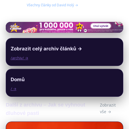
Všechny články od David Holý →
Zobrazit celý archiv článků →
/archiv/ →
Domů
/ →
Další z archivu – Jak se vyhnout
Zobrazit
vše →
dluhové pasti