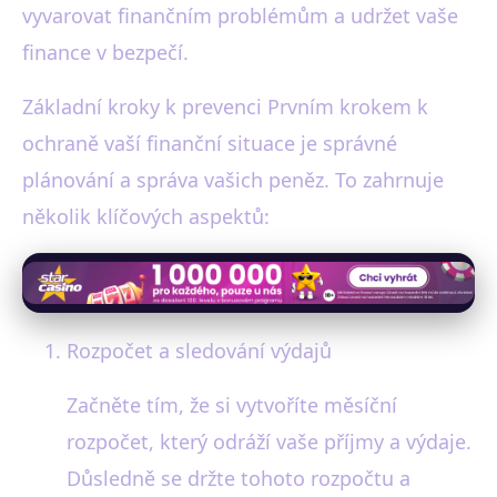
vyvarovat finančním problémům a udržet vaše
finance v bezpečí.
Základní kroky k prevenci Prvním krokem k
ochraně vaší finanční situace je správné
plánování a správa vašich peněz. To zahrnuje
několik klíčových aspektů:
Rozpočet a sledování výdajů
Začněte tím, že si vytvoříte měsíční
rozpočet, který odráží vaše příjmy a výdaje.
Důsledně se držte tohoto rozpočtu a