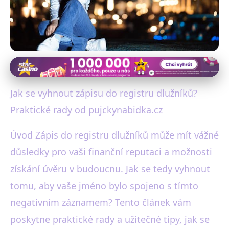
Jak se vyhnout dluhové pasti
Jak se vyhnout zápisu do
Jak se vyhnout zápisu do registru dlužníků?
registru dlužníků? Efektivní
Praktické rady od pujckynabidka.cz
tipy!
Úvod Zápis do registru dlužníků může mít vážné
důsledky pro vaši finanční reputaci a možnosti
10. 6. 2025
· 4 min čtení · Autor: David Holý
získání úvěru v budoucnu. Jak se tedy vyhnout
tomu, aby vaše jméno bylo spojeno s tímto
negativním záznamem? Tento článek vám
poskytne praktické rady a užitečné tipy, jak se