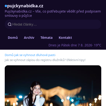
pujckynabidka.cz
Pujckynabidka.cz – Vše, co potřebujete vědět před podpisem
smlouvy o půjčce
Domů
Archiv
Témata
Kontakt
Dnes je Pátek dne 7 8. 2026
· 19°C
Domů
›
Jak se vyhnout dluhové pasti
›
Jak se vyhnout zápisu do registru dlužníků? Efektivní tipy!